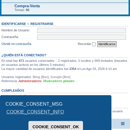
Compra-Venta
Temas:
66
IDENTIFICARSE
•
REGISTRARSE
Nombre de Usuario:
Contraseña:
Olvidé mi contraseña
Recordar
¿QUIÉN ESTÁ CONECTADO?
En total hay
671
usuarios conectados :: 2 registrados, 0 ocultos y 669 invitados (basados
en usuarios activos en los últimos 5 minutos)
La mayor cantidad de usuarios identificados fue
2354
el Lun Ago 03, 2026 6:14 am
Usuarios registrados:
Bing [Bot]
,
Google [Bot]
Referencia:
Administradores
,
Moderadores globales
CUMPLEAÑOS
No hay cumpleaños hoy.
COOKIE_CONSENT_MSG
ESTADÍSTICAS
Mensajes totales
13352
• Temas totales
1393
• Usuarios totales
705
• Nuestro usuario
COOKIE_CONSENT_INFO
más reciente es
craqdi
MacrosMuyMacros
Índice General del Foro
COOKIE_CONSENT_OK