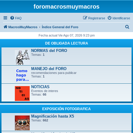
foromacrosmuymacros
FAQ
Registrarse
Identificarse
B
MacrosMuyMacros
Índice General del Foro
u
Fecha actual Vie Ago 07, 2026 9:23 pm
s
DE OBLIGADA LECTURA
c
NORMAS del FORO
Temas:
1
a
r
MANEJO del FORO
recomendaciones para publicar
Temas:
1
NOTICIAS
Eventos de interes
Temas:
66
EXPOSICIÓN FOTOGRAFICA
Magnificación hasta X5
Temas:
662