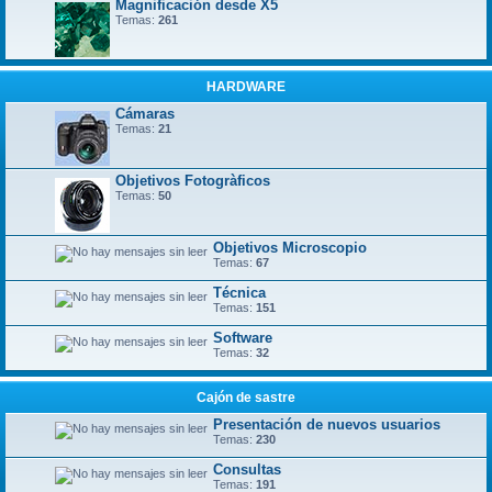
Magnificación desde X5
Temas:
261
HARDWARE
Cámaras
Temas:
21
Objetivos Fotogràficos
Temas:
50
Objetivos Microscopio
Temas:
67
Técnica
Temas:
151
Software
Temas:
32
Cajón de sastre
Presentación de nuevos usuarios
Temas:
230
Consultas
Temas:
191