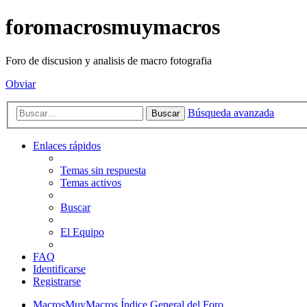
foromacrosmuymacros
Foro de discusion y analisis de macro fotografia
Obviar
Búsqueda avanzada
Buscar
Enlaces rápidos
Temas sin respuesta
Temas activos
Buscar
El Equipo
FAQ
Identificarse
Registrarse
MacrosMuyMacros
Índice General del Foro