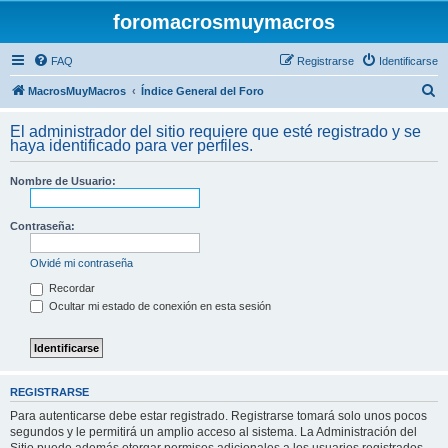
foromacrosmuymacros
FAQ
Registrarse
Identificarse
B
MacrosMuyMacros
Índice General del Foro
u
El administrador del sitio requiere que esté registrado y se
s
haya identificado para ver perfiles.
c
Nombre de Usuario:
a
r
Contraseña:
Olvidé mi contraseña
Recordar
Ocultar mi estado de conexión en esta sesión
REGISTRARSE
Para autenticarse debe estar registrado. Registrarse tomará solo unos pocos
segundos y le permitirá un amplio acceso al sistema. La Administración del
Sitio puede además otorgar permisos adicionales a los usuarios registrados.