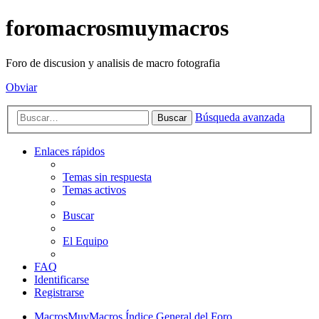
foromacrosmuymacros
Foro de discusion y analisis de macro fotografia
Obviar
Búsqueda avanzada
Buscar
Enlaces rápidos
Temas sin respuesta
Temas activos
Buscar
El Equipo
FAQ
Identificarse
Registrarse
MacrosMuyMacros
Índice General del Foro