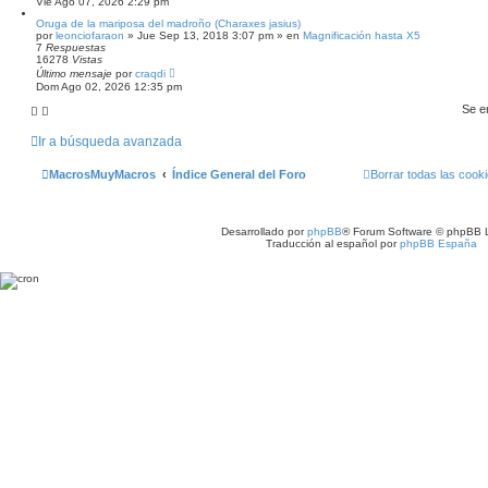
Vie Ago 07, 2026 2:29 pm
a
d
Oruga de la mariposa del madroño (Charaxes jasius)
a
por
leonciofaraon
» Jue Sep 13, 2018 3:07 pm » en
Magnificación hasta X5
7
Respuestas
16278
Vistas
Último mensaje
por
craqdi
Dom Ago 02, 2026 12:35 pm
Se e
Ir a búsqueda avanzada
MacrosMuyMacros
Índice General del Foro
Borrar todas las cookie
Desarrollado por
phpBB
® Forum Software © phpBB L
Traducción al español por
phpBB España