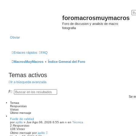
foromacrosmuymacros
Foro de discusion y analisis de macro
fotografia
Obviar
Enlaces rápidos
FAQ
MacrosMuyMacros
Índice General del Foro
Temas activos
Ir a búsqueda avanzada
B
B
u
ú
Se e
s
s
c
q
Temas
a
u
Respuestas
r
e
Vistas
d
Último mensaje
a
Fuelle de calidad
a
por
aplilo
» Jue Ago 06, 2026 6:55 am » en
Técnica
v
2
Respuestas
a
108
Vistas
n
Último mensaje
por
aplilo
z