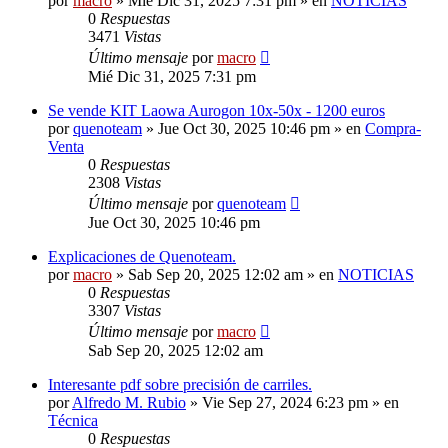
por
macro
» Mié Dic 31, 2025 7:31 pm » en
NOTICIAS
0
Respuestas
3471
Vistas
Último mensaje
por
macro
Mié Dic 31, 2025 7:31 pm
Se vende KIT Laowa Aurogon 10x-50x - 1200 euros
por
quenoteam
» Jue Oct 30, 2025 10:46 pm » en
Compra-
Venta
0
Respuestas
2308
Vistas
Último mensaje
por
quenoteam
Jue Oct 30, 2025 10:46 pm
Explicaciones de Quenoteam.
por
macro
» Sab Sep 20, 2025 12:02 am » en
NOTICIAS
0
Respuestas
3307
Vistas
Último mensaje
por
macro
Sab Sep 20, 2025 12:02 am
Interesante pdf sobre precisión de carriles.
por
Alfredo M. Rubio
» Vie Sep 27, 2024 6:23 pm » en
Técnica
0
Respuestas