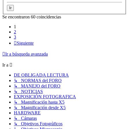
Se encontraron 60 coincidencias
1
2
3
Siguiente
Ir a búsqueda avanzada
Ir a
DE OBLIGADA LECTURA
↳ NORMAS del FORO
↳ MANEJO del FORO
↳ NOTICIAS
EXPOSICIÓN FOTOGRAFICA
↳ Magnificación hasta X5
↳ Magnificación desde X5
HARDWARE
↳ Cámaras
↳ Objetivos Fotogràficos