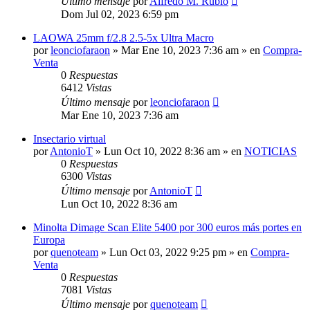
Último mensaje
por
Alfredo M. Rubio
Dom Jul 02, 2023 6:59 pm
LAOWA 25mm f/2.8 2.5-5x Ultra Macro
por
leonciofaraon
» Mar Ene 10, 2023 7:36 am » en
Compra-
Venta
0
Respuestas
6412
Vistas
Último mensaje
por
leonciofaraon
Mar Ene 10, 2023 7:36 am
Insectario virtual
por
AntonioT
» Lun Oct 10, 2022 8:36 am » en
NOTICIAS
0
Respuestas
6300
Vistas
Último mensaje
por
AntonioT
Lun Oct 10, 2022 8:36 am
Minolta Dimage Scan Elite 5400 por 300 euros más portes en
Europa
por
quenoteam
» Lun Oct 03, 2022 9:25 pm » en
Compra-
Venta
0
Respuestas
7081
Vistas
Último mensaje
por
quenoteam