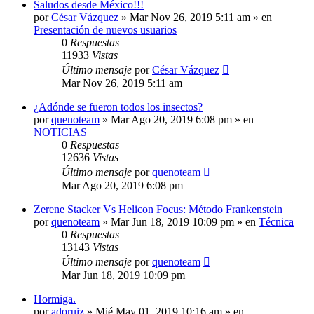
Saludos desde México!!!
por
César Vázquez
» Mar Nov 26, 2019 5:11 am » en
Presentación de nuevos usuarios
0
Respuestas
11933
Vistas
Último mensaje
por
César Vázquez
Mar Nov 26, 2019 5:11 am
¿Adónde se fueron todos los insectos?
por
quenoteam
» Mar Ago 20, 2019 6:08 pm » en
NOTICIAS
0
Respuestas
12636
Vistas
Último mensaje
por
quenoteam
Mar Ago 20, 2019 6:08 pm
Zerene Stacker Vs Helicon Focus: Método Frankenstein
por
quenoteam
» Mar Jun 18, 2019 10:09 pm » en
Técnica
0
Respuestas
13143
Vistas
Último mensaje
por
quenoteam
Mar Jun 18, 2019 10:09 pm
Hormiga.
por
adoruiz
» Mié May 01, 2019 10:16 am » en