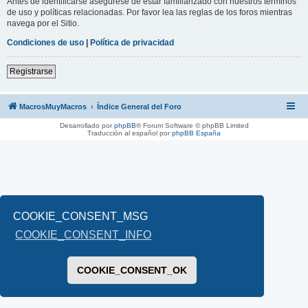
Antes de identificarse asegúrese de estar familiarizado con nuestros términos
de uso y políticas relacionadas. Por favor lea las reglas de los foros mientras
navega por el Sitio.
Condiciones de uso
|
Política de privacidad
Registrarse
MacrosMuyMacros
Índice General del Foro
Desarrollado por
phpBB
® Forum Software © phpBB Limited
Traducción al español por
phpBB España
COOKIE_CONSENT_MSG
COOKIE_CONSENT_INFO
COOKIE_CONSENT_OK