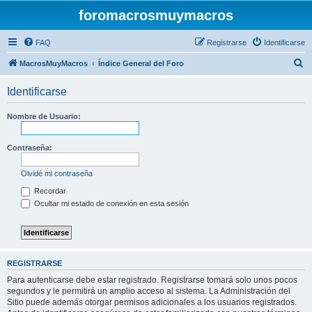
foromacrosmuymacros
FAQ
Registrarse
Identificarse
B
MacrosMuyMacros
Índice General del Foro
u
Identificarse
s
c
Nombre de Usuario:
a
r
Contraseña:
Olvidé mi contraseña
Recordar
Ocultar mi estado de conexión en esta sesión
REGISTRARSE
Para autenticarse debe estar registrado. Registrarse tomará solo unos pocos
segundos y le permitirá un amplio acceso al sistema. La Administración del
Sitio puede además otorgar permisos adicionales a los usuarios registrados.