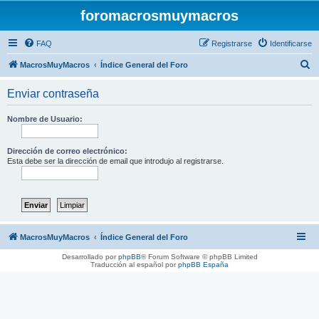
foromacrosmuymacros
FAQ
Registrarse
Identificarse
B
MacrosMuyMacros
Índice General del Foro
u
Enviar contraseña
s
c
Nombre de Usuario:
a
r
Dirección de correo electrónico:
Esta debe ser la dirección de email que introdujo al registrarse.
MacrosMuyMacros
Índice General del Foro
Desarrollado por
phpBB
® Forum Software © phpBB Limited
Traducción al español por
phpBB España