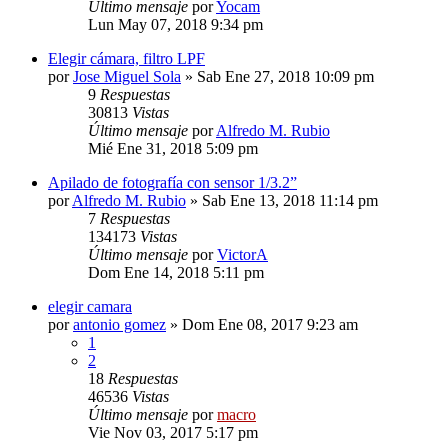
Último mensaje
por
Yocam
Lun May 07, 2018 9:34 pm
Elegir cámara, filtro LPF
por
Jose Miguel Sola
» Sab Ene 27, 2018 10:09 pm
9
Respuestas
30813
Vistas
Último mensaje
por
Alfredo M. Rubio
Mié Ene 31, 2018 5:09 pm
Apilado de fotografía con sensor 1/3.2”
por
Alfredo M. Rubio
» Sab Ene 13, 2018 11:14 pm
7
Respuestas
134173
Vistas
Último mensaje
por
VictorA
Dom Ene 14, 2018 5:11 pm
elegir camara
por
antonio gomez
» Dom Ene 08, 2017 9:23 am
1
2
18
Respuestas
46536
Vistas
Último mensaje
por
macro
Vie Nov 03, 2017 5:17 pm