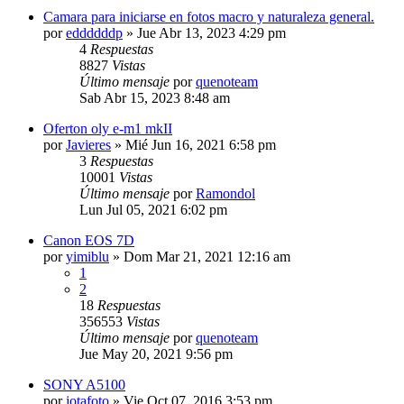
Camara para iniciarse en fotos macro y naturaleza general.
por
eddddddp
» Jue Abr 13, 2023 4:29 pm
4
Respuestas
8827
Vistas
Último mensaje
por
quenoteam
Sab Abr 15, 2023 8:48 am
Oferton oly e-m1 mkII
por
Javieres
» Mié Jun 16, 2021 6:58 pm
3
Respuestas
10001
Vistas
Último mensaje
por
Ramondol
Lun Jul 05, 2021 6:02 pm
Canon EOS 7D
por
yimiblu
» Dom Mar 21, 2021 12:16 am
1
2
18
Respuestas
356553
Vistas
Último mensaje
por
quenoteam
Jue May 20, 2021 9:56 pm
SONY A5100
por
jotafoto
» Vie Oct 07, 2016 3:53 pm