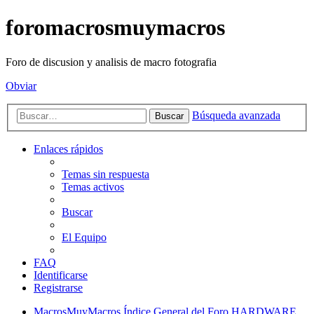
foromacrosmuymacros
Foro de discusion y analisis de macro fotografia
Obviar
Búsqueda avanzada
Buscar
Enlaces rápidos
Temas sin respuesta
Temas activos
Buscar
El Equipo
FAQ
Identificarse
Registrarse
MacrosMuyMacros
Índice General del Foro
HARDWARE