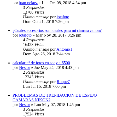
por
juan pelaez
» Lun Oct 08, 2018 4:34 pm
3
Respuestas
13708
Vistas
Último mensaje
por
jotafoto
Dom Oct 21, 2018 7:26 pm
¿Cuáles accesorios son ideales para mi cámara canon?
por
jotafoto
» Mar Nov 28, 2017 3:26 pm
4
Respuestas
16423
Vistas
Último mensaje
por
AntonioT
Dom Ago 26, 2018 3:44 pm
calcular nº de fotos en sony a 6500
por
Nestor
» Jue May 24, 2018 4:43 pm
2
Respuestas
12243
Vistas
Último mensaje
por
Roque7
Lun Jul 16, 2018 7:00 pm
PROBLEMAS DE TREPIDACION DE ESPEJO
CAMARAS NIKON?
por
Nestor
» Lun May 07, 2018 1:45 pm
3
Respuestas
17524
Vistas