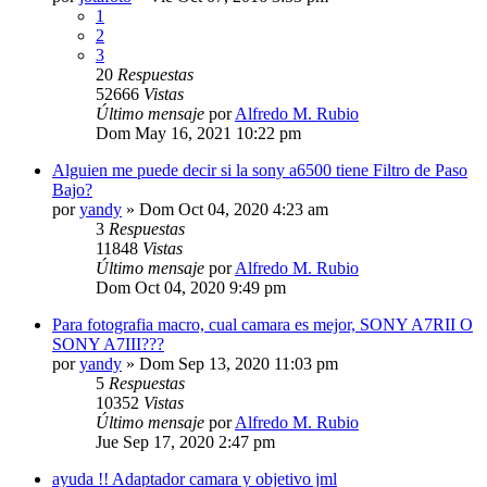
1
2
3
20
Respuestas
52666
Vistas
Último mensaje
por
Alfredo M. Rubio
Dom May 16, 2021 10:22 pm
Alguien me puede decir si la sony a6500 tiene Filtro de Paso
Bajo?
por
yandy
» Dom Oct 04, 2020 4:23 am
3
Respuestas
11848
Vistas
Último mensaje
por
Alfredo M. Rubio
Dom Oct 04, 2020 9:49 pm
Para fotografia macro, cual camara es mejor, SONY A7RII O
SONY A7III???
por
yandy
» Dom Sep 13, 2020 11:03 pm
5
Respuestas
10352
Vistas
Último mensaje
por
Alfredo M. Rubio
Jue Sep 17, 2020 2:47 pm
ayuda !! Adaptador camara y objetivo jml