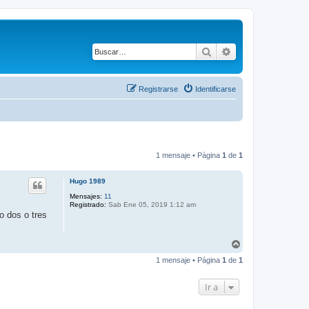
Buscar
Búsqueda avanza
Registrarse
Identificarse
1 mensaje • Página
1
de
1
Hugo 1989
Mensajes:
11
Registrado:
Sab Ene 05, 2019 1:12 am
o dos o tres
A
r
1 mensaje • Página
1
de
1
r
i
b
Ir a
a