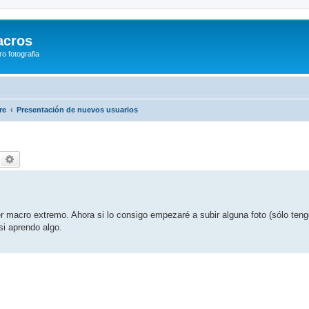
acros
o fotografia
re
Presentación de nuevos usuarios
uscar
Búsqueda avanzada
 macro extremo. Ahora si lo consigo empezaré a subir alguna foto (sólo teng
si aprendo algo.