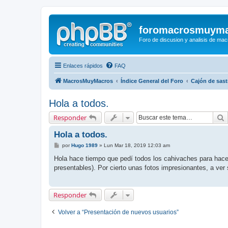
foromacrosmuym
Foro de discusion y analisis de macr
Enlaces rápidos
FAQ
MacrosMuyMacros
Índice General del Foro
Cajón de sast
Hola a todos.
B
Responder
Hola a todos.
M
por
Hugo 1989
»
Lun Mar 18, 2019 12:03 am
e
n
Hola hace tiempo que pedí todos los cahivaches para hacer
s
presentables). Por cierto unas fotos impresionantes, a ver 
a
j
e
Responder
Volver a “Presentación de nuevos usuarios”