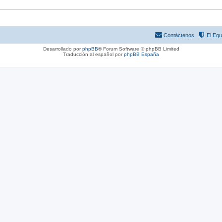
Contáctenos
El Equ
Desarrollado por
phpBB
® Forum Software © phpBB Limited
Traducción al español por
phpBB España