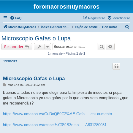
foromacrosmuymacros
FAQ
Registrarse
Identificarse
B
MacrosMuyMacros
Índice General del Foro
Cajón de sastre
Consultas
u
Microscopio Gafas o Lupa
s
Buscar
Búsqueda 
Responder
c
1 mensaje • Página
1
de
1
a
JOSECP7
r
Microscopio Gafas o Lupa
M
Mar Ene 01, 2019 4:12 pm
e
n
Buenas a todos no se que elegir para la limpieza de insectos si pupa
s
gafas o Microscopio yo uso gafas por lo que otras sera complicado ¿que
a
j
me recomendáis?
e
https://www.amazon.es/GuDoQi%C2%AE-Gafa ... es+aumento
https://www.amazon.es/estaci%C3%B3n-sol ... A831280031