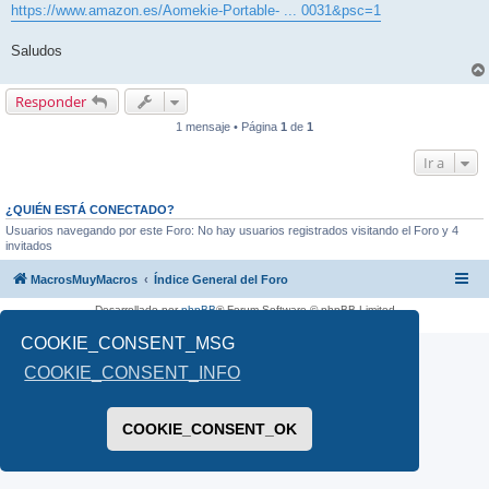
https://www.amazon.es/Aomekie-Portable- ... 0031&psc=1
Saludos
Responder
1 mensaje • Página
1
de
1
Ir a
¿QUIÉN ESTÁ CONECTADO?
Usuarios navegando por este Foro: No hay usuarios registrados visitando el Foro y 4
invitados
MacrosMuyMacros
Índice General del Foro
Desarrollado por
phpBB
® Forum Software © phpBB Limited
Traducción al español por
phpBB España
COOKIE_CONSENT_MSG
COOKIE_CONSENT_INFO
COOKIE_CONSENT_OK