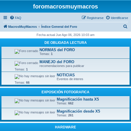
foromacrosmuymacros
FAQ
Registrarse
Identificarse
B
MacrosMuyMacros
Índice General del Foro
u
Fecha actual Jue Ago 06, 2026 10:03 am
s
DE OBLIGADA LECTURA
c
NORMAS del FORO
Temas:
1
a
MANEJO del FORO
r
recomendaciones para publicar
Temas:
1
NOTICIAS
Eventos de interes
Temas:
66
EXPOSICIÓN FOTOGRAFICA
Magnificación hasta X5
Temas:
662
Magnificación desde X5
Temas:
261
HARDWARE