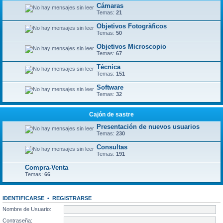
Cámaras
Temas:
21
Objetivos Fotogràficos
Temas:
50
Objetivos Microscopio
Temas:
67
Técnica
Temas:
151
Software
Temas:
32
Cajón de sastre
Presentación de nuevos usuarios
Temas:
230
Consultas
Temas:
191
Compra-Venta
Temas:
66
IDENTIFICARSE
•
REGISTRARSE
Nombre de Usuario:
Contraseña: