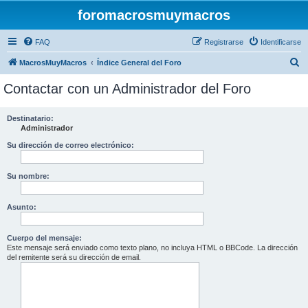
foromacrosmuymacros
FAQ
Registrarse
Identificarse
B
MacrosMuyMacros
Índice General del Foro
u
Contactar con un Administrador del Foro
s
c
Destinatario:
Administrador
a
r
Su dirección de correo electrónico:
Su nombre:
Asunto:
Cuerpo del mensaje:
Este mensaje será enviado como texto plano, no incluya HTML o BBCode. La dirección
del remitente será su dirección de email.