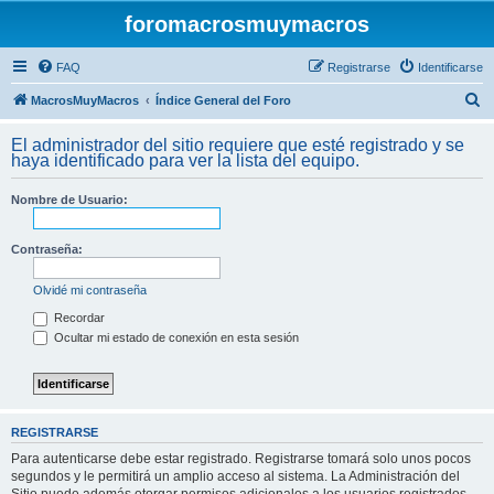
foromacrosmuymacros
FAQ
Registrarse
Identificarse
B
MacrosMuyMacros
Índice General del Foro
u
El administrador del sitio requiere que esté registrado y se
s
haya identificado para ver la lista del equipo.
c
Nombre de Usuario:
a
r
Contraseña:
Olvidé mi contraseña
Recordar
Ocultar mi estado de conexión en esta sesión
REGISTRARSE
Para autenticarse debe estar registrado. Registrarse tomará solo unos pocos
segundos y le permitirá un amplio acceso al sistema. La Administración del
Sitio puede además otorgar permisos adicionales a los usuarios registrados.