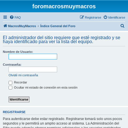
foromacrosmuymacros
FAQ
Registrarse
Identificarse
B
MacrosMuyMacros
Índice General del Foro
u
El administrador del sitio requiere que esté registrado y se
s
haya identificado para ver la lista del equipo.
c
Nombre de Usuario:
a
r
Contraseña:
Olvidé mi contraseña
Recordar
Ocultar mi estado de conexión en esta sesión
REGISTRARSE
Para autenticarse debe estar registrado. Registrarse tomará solo unos pocos
segundos y le permitirá un amplio acceso al sistema. La Administración del
Sitio puede además otorgar permisos adicionales a los usuarios registrados.