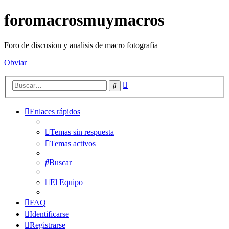
foromacrosmuymacros
Foro de discusion y analisis de macro fotografia
Obviar
Búsqueda
Buscar
avanzada
Enlaces rápidos
Temas sin respuesta
Temas activos
Buscar
El Equipo
FAQ
Identificarse
Registrarse