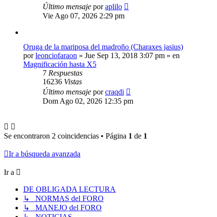
Último mensaje
por
aplilo
Vie Ago 07, 2026 2:29 pm
Oruga de la mariposa del madroño (Charaxes jasius)
por
leonciofaraon
» Jue Sep 13, 2018 3:07 pm » en
Magnificación hasta X5
7
Respuestas
16236
Vistas
Último mensaje
por
craqdi
Dom Ago 02, 2026 12:35 pm
Se encontraron 2 coincidencias • Página
1
de
1
Ir a búsqueda avanzada
Ir a
DE OBLIGADA LECTURA
↳ NORMAS del FORO
↳ MANEJO del FORO
↳ NOTICIAS