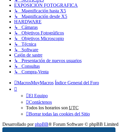
EXPOSICIÓN FOTOGRAFICA
↳ Magnificación hasta X5
↳ Magnificación desde X5
HARDWARE
↳ Cámaras
↳ Objetivos Fotogràficos
↳ Objetivos Microscopio
↳ Técnica
↳ Software
Cajón de sastre
↳ Presentación de nuevos usuarios
↳ Consultas
↳ Compra-Venta
MacrosMuyMacros
Índice General del Foro
El Equipo
Contáctenos
Todos los horarios son
UTC
Borrar todas las cookies del Sitio
Desarrollado por
phpBB
® Forum Software © phpBB Limited
Traducción al español por
phpBB España