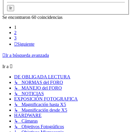
Se encontraron 60 coincidencias
1
2
3
Siguiente
Ir a búsqueda avanzada
Ir a
DE OBLIGADA LECTURA
↳ NORMAS del FORO
↳ MANEJO del FORO
↳ NOTICIAS
EXPOSICIÓN FOTOGRAFICA
↳ Magnificación hasta X5
↳ Magnificación desde X5
HARDWARE
↳ Cámaras
↳ Objetivos Fotogràficos