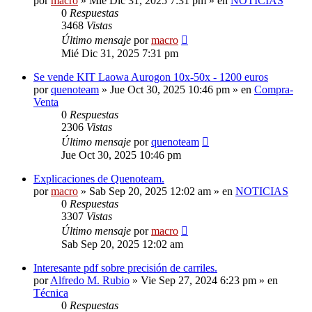
por
macro
» Mié Dic 31, 2025 7:31 pm » en
NOTICIAS
0
Respuestas
3468
Vistas
Último mensaje
por
macro
Mié Dic 31, 2025 7:31 pm
Se vende KIT Laowa Aurogon 10x-50x - 1200 euros
por
quenoteam
» Jue Oct 30, 2025 10:46 pm » en
Compra-
Venta
0
Respuestas
2306
Vistas
Último mensaje
por
quenoteam
Jue Oct 30, 2025 10:46 pm
Explicaciones de Quenoteam.
por
macro
» Sab Sep 20, 2025 12:02 am » en
NOTICIAS
0
Respuestas
3307
Vistas
Último mensaje
por
macro
Sab Sep 20, 2025 12:02 am
Interesante pdf sobre precisión de carriles.
por
Alfredo M. Rubio
» Vie Sep 27, 2024 6:23 pm » en
Técnica
0
Respuestas