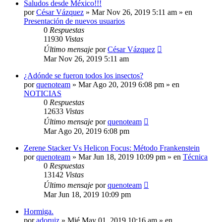
Saludos desde México!!!
por
César Vázquez
» Mar Nov 26, 2019 5:11 am » en
Presentación de nuevos usuarios
0
Respuestas
11930
Vistas
Último mensaje
por
César Vázquez
Mar Nov 26, 2019 5:11 am
¿Adónde se fueron todos los insectos?
por
quenoteam
» Mar Ago 20, 2019 6:08 pm » en
NOTICIAS
0
Respuestas
12633
Vistas
Último mensaje
por
quenoteam
Mar Ago 20, 2019 6:08 pm
Zerene Stacker Vs Helicon Focus: Método Frankenstein
por
quenoteam
» Mar Jun 18, 2019 10:09 pm » en
Técnica
0
Respuestas
13142
Vistas
Último mensaje
por
quenoteam
Mar Jun 18, 2019 10:09 pm
Hormiga.
por
adoruiz
» Mié May 01, 2019 10:16 am » en