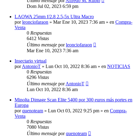
Último mensaje
por
Alfredo M. Rubio
Dom Jul 02, 2023 6:59 pm
LAOWA 25mm f/2.8 2.5-5x Ultra Macro
por
leonciofaraon
» Mar Ene 10, 2023 7:36 am » en
Compra-
Venta
0
Respuestas
6412
Vistas
Último mensaje
por
leonciofaraon
Mar Ene 10, 2023 7:36 am
Insectario virtual
por
AntonioT
» Lun Oct 10, 2022 8:36 am » en
NOTICIAS
0
Respuestas
6296
Vistas
Último mensaje
por
AntonioT
Lun Oct 10, 2022 8:36 am
Minolta Dimage Scan Elite 5400 por 300 euros más portes en
Europa
por
quenoteam
» Lun Oct 03, 2022 9:25 pm » en
Compra-
Venta
0
Respuestas
7080
Vistas
Último mensaje
por
quenoteam