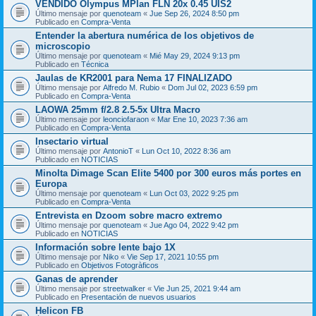
VENDIDO Olympus MPlan FLN 20x 0.45 UIS2
Último mensaje por
quenoteam
«
Jue Sep 26, 2024 8:50 pm
Publicado en
Compra-Venta
Entender la abertura numérica de los objetivos de
microscopio
Último mensaje por
quenoteam
«
Mié May 29, 2024 9:13 pm
Publicado en
Técnica
Jaulas de KR2001 para Nema 17 FINALIZADO
Último mensaje por
Alfredo M. Rubio
«
Dom Jul 02, 2023 6:59 pm
Publicado en
Compra-Venta
LAOWA 25mm f/2.8 2.5-5x Ultra Macro
Último mensaje por
leonciofaraon
«
Mar Ene 10, 2023 7:36 am
Publicado en
Compra-Venta
Insectario virtual
Último mensaje por
AntonioT
«
Lun Oct 10, 2022 8:36 am
Publicado en
NOTICIAS
Minolta Dimage Scan Elite 5400 por 300 euros más portes en
Europa
Último mensaje por
quenoteam
«
Lun Oct 03, 2022 9:25 pm
Publicado en
Compra-Venta
Entrevista en Dzoom sobre macro extremo
Último mensaje por
quenoteam
«
Jue Ago 04, 2022 9:42 pm
Publicado en
NOTICIAS
Información sobre lente bajo 1X
Último mensaje por
Niko
«
Vie Sep 17, 2021 10:55 pm
Publicado en
Objetivos Fotogràficos
Ganas de aprender
Último mensaje por
streetwalker
«
Vie Jun 25, 2021 9:44 am
Publicado en
Presentación de nuevos usuarios
Helicon FB