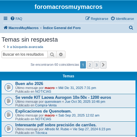
foromacrosmuymacros
FAQ
Registrarse
Identificarse
B
MacrosMuyMacros
Índice General del Foro
u
Temas sin respuesta
s
Ir a búsqueda avanzada
c
Buscar
Búsqueda avanzada
a
1
2
3
Siguiente
r
Se encontraron 60 coincidencias
Temas
Buen año 2026
Último mensaje por
macro
«
Mié Dic 31, 2025 7:31 pm
Publicado en
NOTICIAS
Se vende KIT Laowa Aurogon 10x-50x - 1200 euros
Último mensaje por
quenoteam
«
Jue Oct 30, 2025 10:46 pm
Publicado en
Compra-Venta
Explicaciones de Quenoteam.
Último mensaje por
macro
«
Sab Sep 20, 2025 12:02 am
Publicado en
NOTICIAS
Interesante pdf sobre precisión de carriles.
Último mensaje por
Alfredo M. Rubio
«
Vie Sep 27, 2024 6:23 pm
Publicado en
Técnica