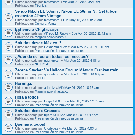
Último mensaje por
temavento
«
Vie Jun 26, 2020 3:21 am
Publicado en
Técnica
Vendo Nikon EL 50mm , Nikon EL 50mm N , Set tubos
extension 42mm Vintage
Último mensaje por
temavento
«
Lun May 18, 2020 8:58 am
Publicado en
Compra-Venta
Ephemera CF glaucops
Último mensaje por
Alfredo M. Rubio
«
Jue Abr 30, 2020 11:42 pm
Publicado en
Magnificación hasta X5
Saludos desde México!!!
Último mensaje por
César Vázquez
«
Mar Nov 26, 2019 5:11 am
Publicado en
Presentación de nuevos usuarios
¿Adónde se fueron todos los insectos?
Último mensaje por
quenoteam
«
Mar Ago 20, 2019 6:08 pm
Publicado en
NOTICIAS
Zerene Stacker Vs Helicon Focus: Método Frankenstein
Último mensaje por
quenoteam
«
Mar Jun 18, 2019 10:09 pm
Publicado en
Técnica
Hormiga.
Último mensaje por
adoruiz
«
Mié May 01, 2019 10:16 am
Publicado en
Magnificación hasta X5
Hola a todos.
Último mensaje por
Hugo 1989
«
Lun Mar 18, 2019 12:03 am
Publicado en
Presentación de nuevos usuarios
Saludos desde Granada
Último mensaje por
fujista73
«
Sab Mar 09, 2019 7:47 am
Publicado en
Presentación de nuevos usuarios
Buenas a todos!
Último mensaje por
Ojodepez
«
Vie Mar 08, 2019 4:03 pm
Publicado en
Presentación de nuevos usuarios