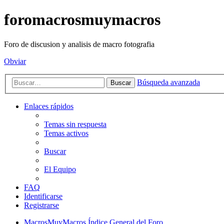
foromacrosmuymacros
Foro de discusion y analisis de macro fotografia
Obviar
Búsqueda avanzada
Buscar
Enlaces rápidos
Temas sin respuesta
Temas activos
Buscar
El Equipo
FAQ
Identificarse
Registrarse
MacrosMuyMacros
Índice General del Foro