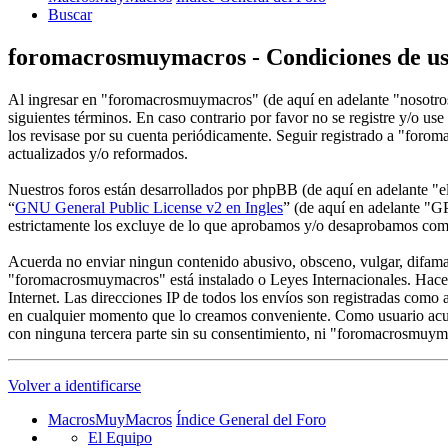
Buscar
foromacrosmuymacros - Condiciones de u
Al ingresar en "foromacrosmuymacros" (de aquí en adelante "nosotro
siguientes términos. En caso contrario por favor no se registre y/o 
los revisase por su cuenta periódicamente. Seguir registrado a "for
actualizados y/o reformados.
Nuestros foros están desarrollados por phpBB (de aquí en adelante 
“
GNU General Public License v2 en Ingles
” (de aquí en adelante "
estrictamente los excluye de lo que aprobamos y/o desaprobamos com
Acuerda no enviar ningun contenido abusivo, obsceno, vulgar, difamato
"foromacrosmuymacros" está instalado o Leyes Internacionales. Hacer
Internet. Las direcciones IP de todos los envíos son registradas como
en cualquier momento que lo creamos conveniente. Como usuario acue
con ninguna tercera parte sin su consentimiento, ni "foromacrosmuym
Volver a identificarse
MacrosMuyMacros
Índice General del Foro
El Equipo