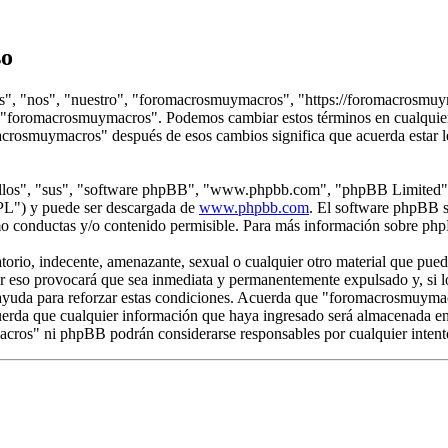
so
s", "nos", "nuestro", "foromacrosmuymacros", "https://foromacrosmuym
use "foromacrosmuymacros". Podemos cambiar estos términos en cualquie
omacrosmuymacros" después de esos cambios significa que acuerda estar 
"ellos", "sus", "software phpBB", "www.phpbb.com", "phpBB Limited", 
GPL") y puede ser descargada de
www.phpbb.com
. El software phpBB s
o conductas y/o contenido permisible. Para más información sobre phpB
rio, indecente, amenazante, sexual o cualquier otro material que pueda 
 eso provocará que sea inmediata y permanentemente expulsado y, si lo
 ayuda para reforzar estas condiciones. Acuerda que "foromacrosmuymacr
rda que cualquier información que haya ingresado será almacenada en
acros" ni phpBB podrán considerarse responsables por cualquier intent