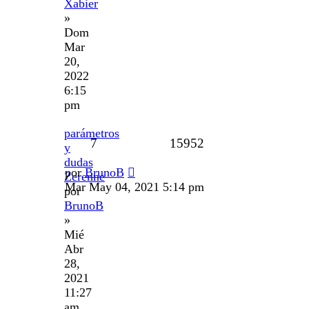
Xabier
»
Dom
Mar
20,
2022
6:15
pm
parámetros
7
15952
y
dudas
por
BrunoB
Zerenne
Mar May 04, 2021 5:14 pm
por
BrunoB
»
Mié
Abr
28,
2021
11:27
am