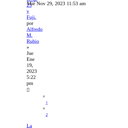
Mié Nov 29, 2023 11:53 am
23
y
Fuji.
por
Alfredo
M.
Rubio
»
Jue
Ene
19,
2023
5:22
pm
1
2
La