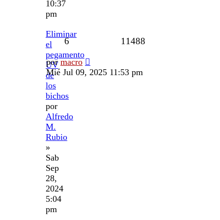
10:37
pm
Eliminar
6
11488
el
pegamento
por
macro
UV
Mié Jul 09, 2025 11:53 pm
de
los
bichos
por
Alfredo
M.
Rubio
»
Sab
Sep
28,
2024
5:04
pm