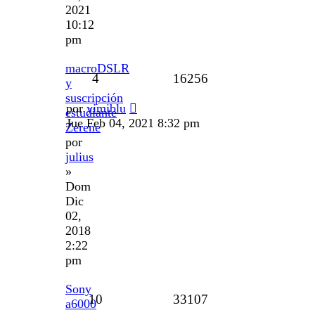
2021
10:12
pm
macroDSLR
4
16256
y
suscripción
por
yimiblu
estudiante
Jue Feb 04, 2021 8:32 pm
Zerene
por
julius
»
Dom
Dic
02,
2018
2:22
pm
Sony
10
33107
a6000