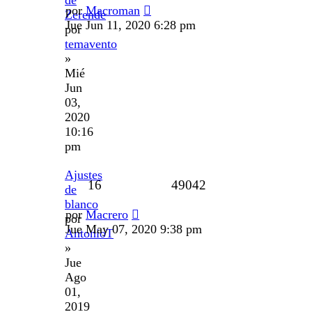
por
Macroman
Zerende
Jue Jun 11, 2020 6:28 pm
por
temavento
»
Mié
Jun
03,
2020
10:16
pm
Ajustes
16
49042
de
blanco
por
Macrero
por
Jue May 07, 2020 9:38 pm
AntonioT
»
Jue
Ago
01,
2019