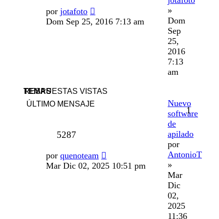
»
por
jotafoto
Dom
Dom Sep 25, 2016 7:13 am
Sep
25,
2016
7:13
am
TEMAS
RESPUESTAS
VISTAS
Nuevo
ÚLTIMO MENSAJE
1
software
de
apilado
5287
por
AntonioT
por
quenoteam
»
Mar Dic 02, 2025 10:51 pm
Mar
Dic
02,
2025
11:36