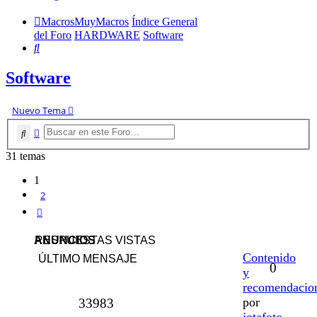
MacrosMuyMacros
Índice General
del Foro
HARDWARE
Software
Buscar
Software
Nuevo Tema
Buscar
Búsqueda avanzada
31 temas
1
2
Siguiente
ANUNCIOS
RESPUESTAS
VISTAS
Contenido
ÚLTIMO MENSAJE
0
y
recomendacio
por
33983
jotafoto