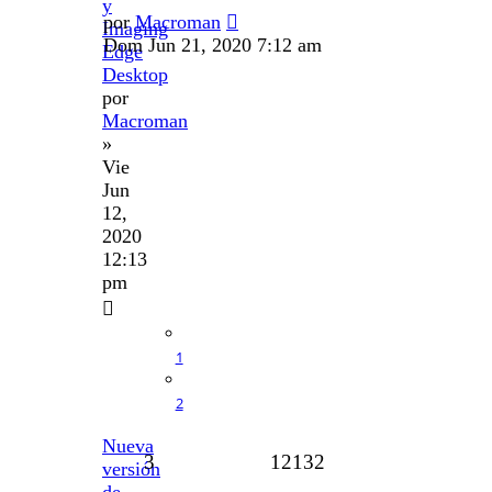
y
por
Macroman
Imaging
Dom Jun 21, 2020 7:12 am
Edge
Desktop
por
Macroman
»
Vie
Jun
12,
2020
12:13
pm
1
2
Nueva
3
12132
versión
de