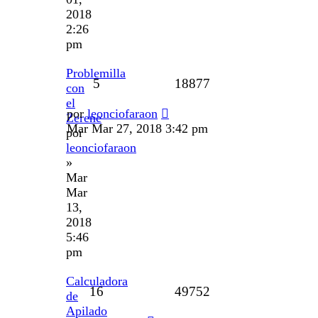
2018
2:26
pm
Problemilla
5
18877
con
el
por
leonciofaraon
Zerene
Mar Mar 27, 2018 3:42 pm
por
leonciofaraon
»
Mar
Mar
13,
2018
5:46
pm
Calculadora
16
49752
de
Apilado