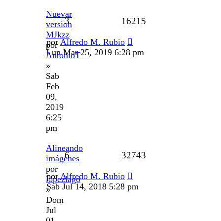
Nuevar
3
16215
version
MJkzz
por
Alfredo M. Rubio
por
Lun Mar 25, 2019 6:28 pm
AntonioT
»
Sab
Feb
09,
2019
6:25
pm
Alineando
6
32743
imágenes
por
por
Alfredo M. Rubio
lopezlago
Sab Jul 14, 2018 5:28 pm
»
Dom
Jul
01,