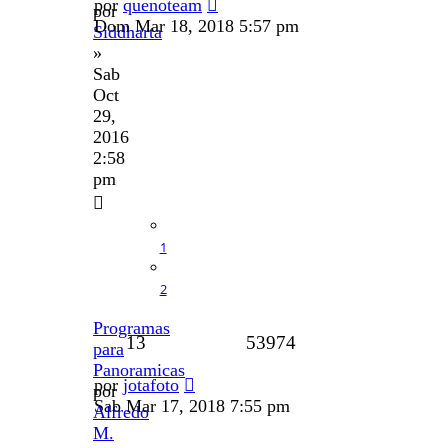
por
quenoteam
por
Dom Mar 18, 2018 5:57 pm
Siddharta
»
Sab
Oct
29,
2016
2:58
pm
1
2
Programas
13
53974
para
Panoramicas
por
jotafoto
por
Sab Mar 17, 2018 7:55 pm
Alfredo
M.