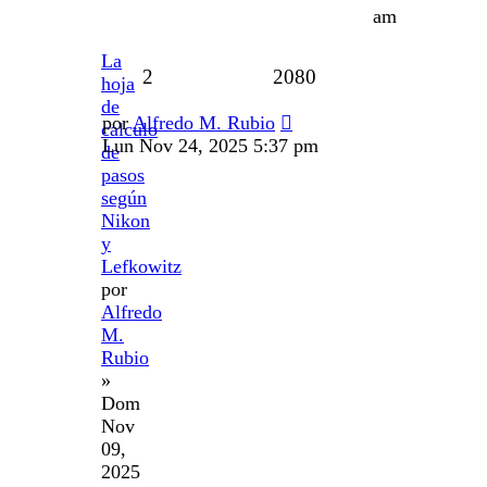
am
La
2
2080
hoja
de
por
Alfredo M. Rubio
calculo
Lun Nov 24, 2025 5:37 pm
de
pasos
según
Nikon
y
Lefkowitz
por
Alfredo
M.
Rubio
»
Dom
Nov
09,
2025