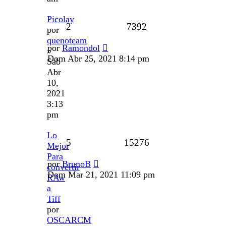
Picolay
2
7392
por
quenoteam
por
Ramondol
»
Dom Abr 25, 2021 8:14 pm
Sab
Abr
10,
2021
3:13
pm
Lo
5
15276
Mejor
Para
por
BrunoB
convertir
Dom Mar 21, 2021 11:09 pm
RAw
a
Tiff
por
OSCARCM