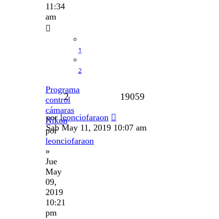
11:34
am
1
2
Programa
2
19059
control
cámaras
por
leonciofaraon
Nikon
Sab May 11, 2019 10:07 am
por
leonciofaraon
»
Jue
May
09,
2019
10:21
pm