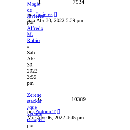
1
7934
Magia
de
por
Javieres
Javieres
Sab Abr 30, 2022 5:39 pm
por
Alfredo
M.
Rubio
»
Sab
Abr
30,
2022
3:55
pm
Zerene
6
10389
stacker
¿que
por
AntonioT
versión
Mié Abr 06, 2022 4:45 pm
escoger?
por