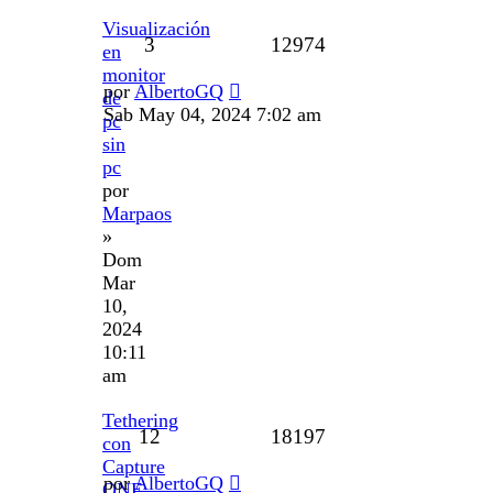
Visualización
3
12974
en
monitor
por
AlbertoGQ
de
Sab May 04, 2024 7:02 am
pc
sin
pc
por
Marpaos
»
Dom
Mar
10,
2024
10:11
am
Tethering
12
18197
con
Capture
por
AlbertoGQ
ONE