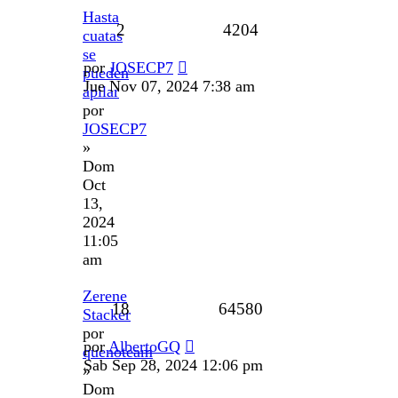
Hasta
2
4204
cuatas
se
por
JOSECP7
pueden
Jue Nov 07, 2024 7:38 am
apilar
por
JOSECP7
»
Dom
Oct
13,
2024
11:05
am
Zerene
18
64580
Stacker
por
por
AlbertoGQ
quenoteam
Sab Sep 28, 2024 12:06 pm
»
Dom