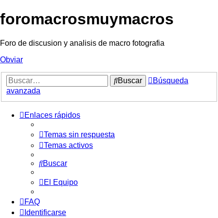
foromacrosmuymacros
Foro de discusion y analisis de macro fotografia
Obviar
Buscar
Búsqueda
avanzada
Enlaces rápidos
Temas sin respuesta
Temas activos
Buscar
El Equipo
FAQ
Identificarse