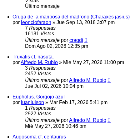
Vistas
Último mensaje
Oruga de la mariposa del madroño (Charaxes jasius)
por
leonciofaraon
» Jue Sep 13, 2018 3:07 pm
7
Respuestas
16181
Vistas
Último mensaje
por
craqdi
Dom Ago 02, 2026 12:35 pm
Truxalis cf. nasuta.
por
Alfredo M. Rubio
» Mié May 27, 2026 11:00 pm
3
Respuestas
2452
Vistas
Último mensaje
por
Alfredo M. Rubio
Jue Jul 02, 2026 10:04 pm
Eupholus. Gorgojo azul
por
juanluison
» Mar Feb 17, 2026 5:41 pm
1
Respuestas
2922
Vistas
Último mensaje
por
Alfredo M. Rubio
Mié May 27, 2026 10:46 pm
Augosoma cf. centaurus