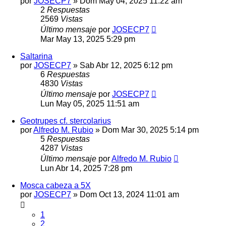
por
JOSECP7
» Dom May 04, 2025 11:22 am
2
Respuestas
2569
Vistas
Último mensaje
por
JOSECP7
Mar May 13, 2025 5:29 pm
Saltarina
por
JOSECP7
» Sab Abr 12, 2025 6:12 pm
6
Respuestas
4830
Vistas
Último mensaje
por
JOSECP7
Lun May 05, 2025 11:51 am
Geotrupes cf. stercolarius
por
Alfredo M. Rubio
» Dom Mar 30, 2025 5:14 pm
5
Respuestas
4287
Vistas
Último mensaje
por
Alfredo M. Rubio
Lun Abr 14, 2025 7:28 pm
Mosca cabeza a 5X
por
JOSECP7
» Dom Oct 13, 2024 11:01 am
1
2