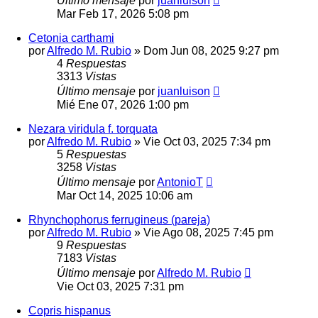
Último mensaje
por
juanluison
Mar Feb 17, 2026 5:08 pm
Cetonia carthami
por
Alfredo M. Rubio
» Dom Jun 08, 2025 9:27 pm
4
Respuestas
3313
Vistas
Último mensaje
por
juanluison
Mié Ene 07, 2026 1:00 pm
Nezara viridula f. torquata
por
Alfredo M. Rubio
» Vie Oct 03, 2025 7:34 pm
5
Respuestas
3258
Vistas
Último mensaje
por
AntonioT
Mar Oct 14, 2025 10:06 am
Rhynchophorus ferrugineus (pareja)
por
Alfredo M. Rubio
» Vie Ago 08, 2025 7:45 pm
9
Respuestas
7183
Vistas
Último mensaje
por
Alfredo M. Rubio
Vie Oct 03, 2025 7:31 pm
Copris hispanus