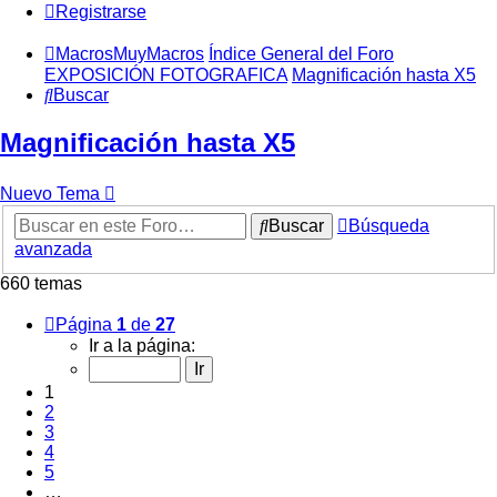
Registrarse
MacrosMuyMacros
Índice General del Foro
EXPOSICIÓN FOTOGRAFICA
Magnificación hasta X5
Buscar
Magnificación hasta X5
Nuevo Tema
Buscar
Búsqueda
avanzada
660 temas
Página
1
de
27
Ir a la página:
1
2
3
4
5
…