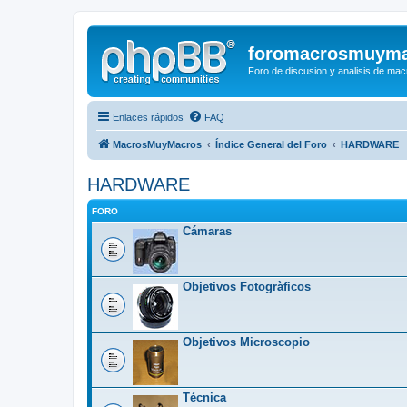
foromacrosmuym
Foro de discusion y analisis de macr
Enlaces rápidos
FAQ
MacrosMuyMacros
Índice General del Foro
HARDWARE
HARDWARE
FORO
Cámaras
Objetivos Fotogràficos
Objetivos Microscopio
Técnica