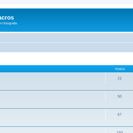
acros
o fotografia
TEMAS
21
50
67
150