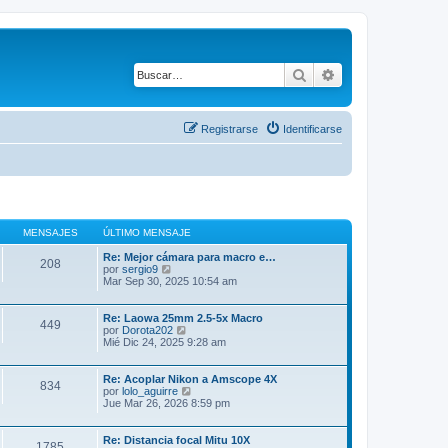
Buscar
Búsqueda avanza
Registrarse
Identificarse
MENSAJES
ÚLTIMO MENSAJE
Re: Mejor cámara para macro e…
208
V
por
sergio9
e
Mar Sep 30, 2025 10:54 am
r
ú
l
Re: Laowa 25mm 2.5-5x Macro
449
t
V
por
Dorota202
i
e
Mié Dic 24, 2025 9:28 am
m
r
o
ú
m
l
Re: Acoplar Nikon a Amscope 4X
834
e
t
V
por
lolo_aguirre
n
i
e
Jue Mar 26, 2026 8:59 pm
s
m
r
a
o
ú
j
m
l
Re: Distancia focal Mitu 10X
1785
e