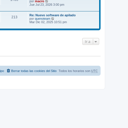
e
t
V
por
macro
n
i
e
Jue Jul 23, 2026 3:00 pm
s
m
r
a
o
ú
j
m
l
Re: Nuevo software de apilado
213
e
e
t
V
por
quenoteam
n
i
e
Mar Dic 02, 2025 10:51 pm
s
m
r
a
o
ú
j
m
l
e
e
t
n
i
Ir a
s
m
a
o
j
m
e
e
n
s
a
j
e
ipo
Borrar todas las cookies del Sitio
Todos los horarios son
UTC