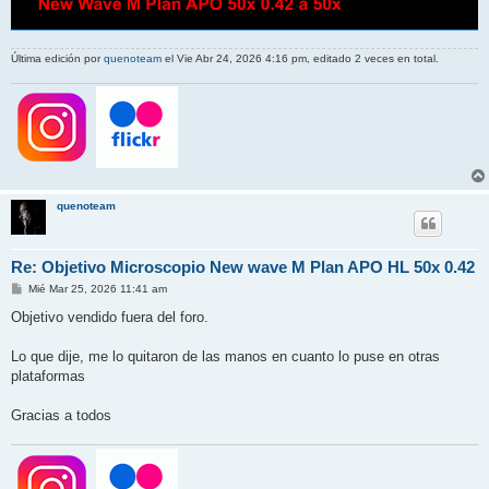
Última edición por
quenoteam
el Vie Abr 24, 2026 4:16 pm, editado 2 veces en total.
quenoteam
Re: Objetivo Microscopio New wave M Plan APO HL 50x 0.42
M
Mié Mar 25, 2026 11:41 am
e
n
Objetivo vendido fuera del foro.
s
a
j
Lo que dije, me lo quitaron de las manos en cuanto lo puse en otras
e
plataformas
Gracias a todos