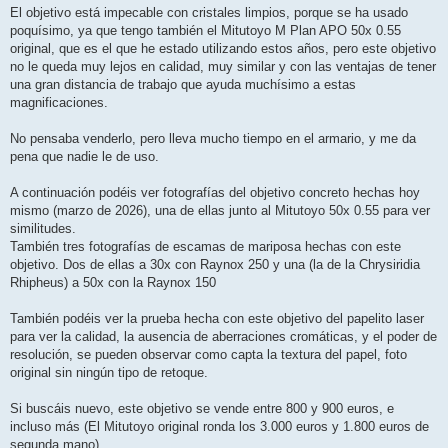
El objetivo está impecable con cristales limpios, porque se ha usado
poquísimo, ya que tengo también el Mitutoyo M Plan APO 50x 0.55
original, que es el que he estado utilizando estos años, pero este objetivo
no le queda muy lejos en calidad, muy similar y con las ventajas de tener
una gran distancia de trabajo que ayuda muchísimo a estas
magnificaciones.
No pensaba venderlo, pero lleva mucho tiempo en el armario, y me da
pena que nadie le de uso.
A continuación podéis ver fotografías del objetivo concreto hechas hoy
mismo (marzo de 2026), una de ellas junto al Mitutoyo 50x 0.55 para ver
similitudes.
También tres fotografías de escamas de mariposa hechas con este
objetivo. Dos de ellas a 30x con Raynox 250 y una (la de la Chrysiridia
Rhipheus) a 50x con la Raynox 150
También podéis ver la prueba hecha con este objetivo del papelito laser
para ver la calidad, la ausencia de aberraciones cromáticas, y el poder de
resolución, se pueden observar como capta la textura del papel, foto
original sin ningún tipo de retoque.
Si buscáis nuevo, este objetivo se vende entre 800 y 900 euros, e
incluso más (El Mitutoyo original ronda los 3.000 euros y 1.800 euros de
segunda mano)