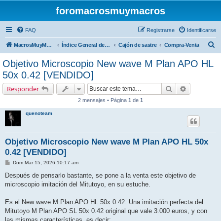
foromacrosmuymacros
FAQ
Registrarse
Identificarse
B
MacrosMuyMacros
Índice General del Foro
Cajón de sastre
Compra-Venta
u
Objetivo Microscopio New wave M Plan APO HL
s
50x 0.42 [VENDIDO]
c
Buscar
Búsqueda 
Responder
a
2 mensajes • Página
1
de
1
r
quenoteam
Objetivo Microscopio New wave M Plan APO HL 50x
0.42 [VENDIDO]
M
Dom Mar 15, 2026 10:17 am
e
n
Después de pensarlo bastante, se pone a la venta este objetivo de
s
microscopio imitación del Mitutoyo, en su estuche.
a
j
e
Es el New wave M Plan APO HL 50x 0.42. Una imitación perfecta del
Mitutoyo M Plan APO SL 50x 0.42 original que vale 3.000 euros, y con
las mismas características, es decir: