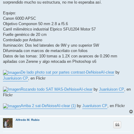
sorprendido mucho su estructura, no me lo esperaba así.
Equipo:
Canon 600D APSC
Objetivo Componon 50 mm 2.8 a f5.6
Carril milimétrico industrial Elprico SFU1204 Motor 57
Fuelle genérico de 20 cm
Controlado por Arduino
Iluminación: Dos led laterales de 9W y uno superior 5W
Difuminada con marcos de metacrilato con folios
Datos de las tomas: 100 tomas a 1.2X con avances de 0.290 mm
apiladas con Zerene y algo retocada en Photoshop s6
De lado photo sat por partes contrast-DeNoiseAI-clear
by
Juanluison CP
, en Flickr
Rozando todo SAT MAS-DeNoiseAI-clear
by
Juanluison CP
, en
Flickr
Arriba 2 sat-DeNoiseAI-clear (1)
by
Juanluison CP
, en Flickr
Alfredo M. Rubio