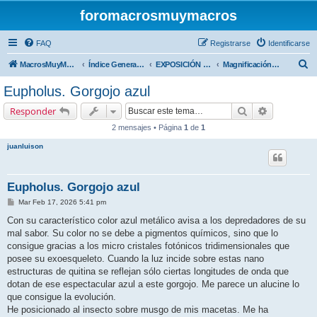
foromacrosmuymacros
FAQ
Registrarse
Identificarse
B
MacrosMuyMacros
Índice General del Foro
EXPOSICIÓN FOTOGRAFICA
Magnificación hasta X5
u
Eupholus. Gorgojo azul
s
Buscar
Búsqueda 
Responder
c
2 mensajes • Página
1
de
1
a
juanluison
r
Eupholus. Gorgojo azul
M
Mar Feb 17, 2026 5:41 pm
e
n
Con su característico color azul metálico avisa a los depredadores de su
s
mal sabor. Su color no se debe a pigmentos químicos, sino que lo
a
j
consigue gracias a los micro cristales fotónicos tridimensionales que
e
posee su exoesqueleto. Cuando la luz incide sobre estas nano
estructuras de quitina se reflejan sólo ciertas longitudes de onda que
dotan de ese espectacular azul a este gorgojo. Me parece un alucine lo
que consigue la evolución.
He posicionado al insecto sobre musgo de mis macetas. Me ha